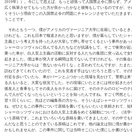
2019年））。今にして思えば、もっと頑張って入国禁止令に限らず、ア
広く執筆させてもらった方が良かったかなと後悔もしているのですが、そ
くそういう理由でこの入国禁止令の問題にチャレンジさせていただきます
うことです。
それともう一つ、僕がアメリカのヴァージニア大学に在籍しているとき、2
けれども、これも日本で報道されたと思いますが、僕が暮らしていたシャ
主義という考え方を持った人が大挙して押し寄せてくるという事件があっ
シャーロッツヴィルに住んでる人たちなどが抗議をして、そこで衝突が起
乗った車が、白人至上主義の活動に反対する人たちの集団に突っ込んで女
起きました。僕は車が突入する瞬間は見てないんですけれども、その集会
ージニア大学からは「危ないから行くな」と言われてたんですが、たまた
訪ねてきてくれていたので、これを見逃す手はないだろうと思って、その
付近を歩いていたら、車がバーンとぶつかった現場を見かけて、警察は来
る人もいると、大変な状況でした。その現場にいたときには何が起きたか
後友人と食事をしてその友人をホテルに届けて、そのホテルのロビーのテ
んで人が亡くなったらしいということを知ったんですね。すごく愕然とし
翌々日くらいに、先ほどの編集長の方から、そういえばシャーロッツヴィ
ね、ぜひともこの事件について原稿を書いてもらいたいと依頼されて、短
シャーロッツヴィルにおける白人至上主義をめぐる騒動について」（法学セミ
いう原稿です。これまでいろいろな原稿を書いてきましたが、その中でも
んだなと思うことのできている原稿はこれです。他の論文は別に僕が書か
かもしれませんが、この事件に関しては当時そこにいた僕にしか書けない