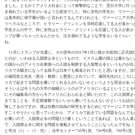
ました。ともかくアメリカ社会にとって衝撃的なことで、翌日大学に行っ
き崩れている学生がいるような状況でした。特に女性の学生が。ヴァージ
は基本的に保守層が強いと言われてるんですけれども、ヴァージニア大学
リベラルなところで、ヒラリー・クリントンを当時応援してる人が多かっ
学生さんの中で、特に女性はヒラリー・クリントンを応援してる人が多か
ンプが勝っちゃったもんだから、泣き崩れてるような学生もいるぐらい、
ね。
11月にトランプが当選し、その翌年の2017年1月に彼が大統領に正式
たのが、いわゆる入国禁止令というもので、イスラム圏の国とは書かない
の国からのアメリカ合衆国への入国を制限する入国禁止令というものが出
リカで大騒ぎになってる様子は日本でも報道されていたと思いますが、法
の塚田哲之先生〔憲法・教授〕と懇意にされていて、塚田先生のところに
リカで起きてる問題を書いてくれる人がいないかというような照会があっ
そういえば今うちの大学の福嶋というのがアメリカにいるよということを
にその編集長の方から今アメリカにおられると聞いたので、この入国禁止
きてることを、不定期連載でもいいから書いてもらえないかというお話が
悔してるのですが、僕は信教の自由の研究をするためにヴァージニア大学
すごくやりたいと思っていたから、アメリカで起きている問題をなんでも
が重いので、入国禁止令の問題だけ書くということであれば、もちろん喜
で、入国禁止令に関する問題を連載させてもらうことになったんですね（
と司法（1）～（5・完）」法学セミナー750号1頁、756号8頁、760号1頁、7