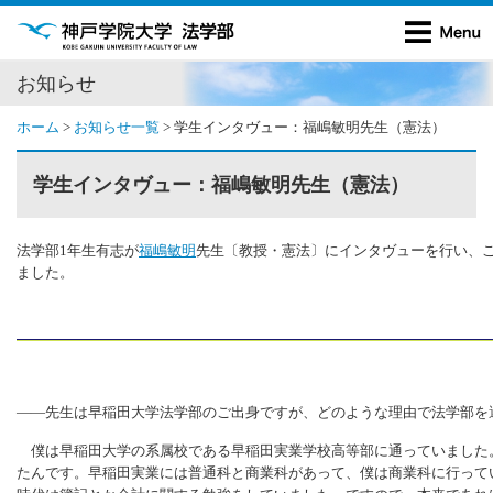
お知らせ
ホーム
>
お知らせ一覧
>
学生インタヴュー：福嶋敏明先生（憲法）
学生インタヴュー：福嶋敏明先生（憲法）
法学部1年生有志が
福嶋敏明
先生〔教授・憲法〕にインタヴューを行い、
ました。
――先生は早稲田大学法学部のご出身ですが、どのような理由で法学部を
僕は早稲田大学の系属校である早稲田実業学校高等部に通っていました
たんです。早稲田実業には普通科と商業科があって、僕は商業科に行って