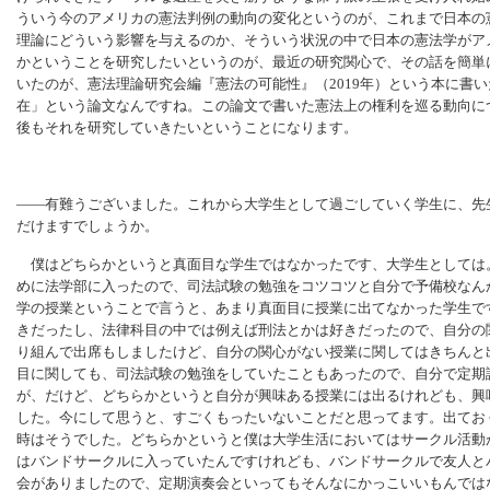
ういう今のアメリカの憲法判例の動向の変化というのが、これまで日本の
理論にどういう影響を与えるのか、そういう状況の中で日本の憲法学がア
かということを研究したいというのが、最近の研究関心で、その話を簡単
いたのが、憲法理論研究会編『憲法の可能性』（2019年）という本に書
在」という論文なんですね。この論文で書いた憲法上の権利を巡る動向に
後もそれを研究していきたいということになります。
――有難うございました。これから大学生として過ごしていく学生に、先
だけますでしょうか。
僕はどちらかというと真面目な学生ではなかったです、大学生としては
めに法学部に入ったので、司法試験の勉強をコツコツと自分で予備校なん
学の授業ということで言うと、あまり真面目に授業に出てなかった学生で
きだったし、法律科目の中では例えば刑法とかは好きだったので、自分の
り組んで出席もしましたけど、自分の関心がない授業に関してはきちんと
目に関しても、司法試験の勉強をしていたこともあったので、自分で定期
が、だけど、どちらかというと自分が興味ある授業には出るけれども、興
した。今にして思うと、すごくもったいないことだと思ってます。出てお
時はそうでした。どちらかというと僕は大学生活においてはサークル活動
はバンドサークルに入っていたんですけれども、バンドサークルで友人と
会がありましたので、定期演奏会といってもそんなにかっこいいもんでは