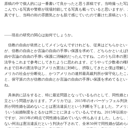
原稿の中で個人的には一番書いて良かったと思う原稿です。当時撮った写
こんでいる写真や警察が現場封鎖してる写真も載っていると思いますが、
真ですし、当時の街の雰囲気とかも肌で感じていたので書けた原稿という
――現在の研究の関心は如何でしょうか。
信教の自由が依然としてメインなんですけれども、従来はどちらかとい
が、信教の自由とか言論の自由の手厚い保護を求めて、どちらかといえば
由や言論の自由の手厚い保護に消極的だったんですね。このうち日本の憲
法学をこれまで参考にしてきたように思われます。どうやって少数者の権
れまで日本の憲法学はアメリカ憲法に対峙し、摂取してきたと僕は理解し
メリカの社会が分断化し、かつアメリカの連邦最高裁判所が保守化したこ
と、保守派の方が信教の自由とか言論の自由の手厚い保護を求めてるとい
ね。
具体的に話をすると、特に最近問題となっているものとして、同性婚と
立という問題があります。アメリカでは、2015年のオバーゲッフェル判
所が同性婚を認めないことは憲法違反だという判断を下しました。アメリ
ういう結婚制度をとるかは州ごとに決まっているんですね。2015年以前
ですが、2015年の時点で同性婚を認めていない州もありました。しかし
ない州法は憲法違反だという判決が下されて、全米50州で同性婚が認め