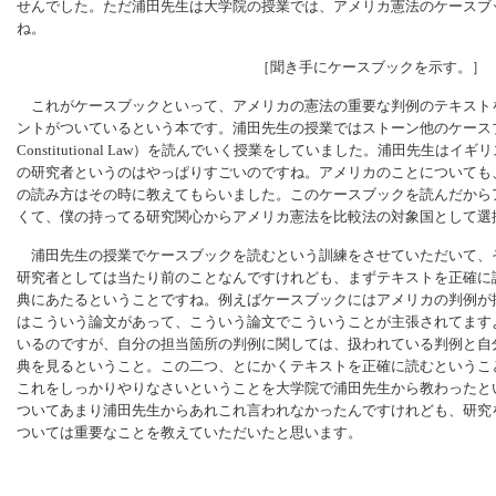
せんでした。ただ浦田先生は大学院の授業では、アメリカ憲法のケースブ
ね。
［聞き手にケースブックを示す。］
これがケースブックといって、アメリカの憲法の重要な判例のテキスト
ントがついているという本です。浦田先生の授業ではストーン他のケースブック（Geoffre
Constitutional Law）を読んでいく授業をしていました。浦田先生は
の研究者というのはやっぱりすごいのですね。アメリカのことについても
の読み方はその時に教えてもらいました。このケースブックを読んだから
くて、僕の持ってる研究関心からアメリカ憲法を比較法の対象国として選
浦田先生の授業でケースブックを読むという訓練をさせていただいて、
研究者としては当たり前のことなんですけれども、まずテキストを正確に
典にあたるということですね。例えばケースブックにはアメリカの判例が
はこういう論文があって、こういう論文でこういうことが主張されてます
いるのですが、自分の担当箇所の判例に関しては、扱われている判例と自
典を見るということ。この二つ、とにかくテキストを正確に読むというこ
これをしっかりやりなさいということを大学院で浦田先生から教わったと
ついてあまり浦田先生からあれこれ言われなかったんですけれども、研究
ついては重要なことを教えていただいたと思います。