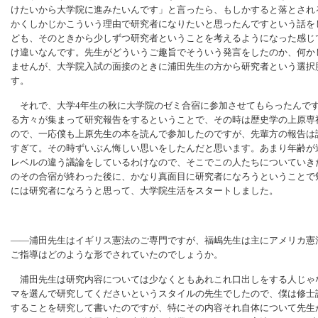
けたいから大学院に進みたいんです」と言ったら、もしかすると落とされ
かくしかじかこういう理由で研究者になりたいと思ったんですという話を
ども、そのときから少しずつ研究者ということを考えるようになった感じ
け違いなんです。先生がどういうご趣旨でそういう発言をしたのか、何か
ませんが、大学院入試の面接のときに浦田先生の方から研究者という選択
す。
それで、大学4年生の秋に大学院のゼミ合宿に参加させてもらったんで
る方々が集まって研究報告をするということで、その時は歴史学の上原専
ので、一応僕も上原先生の本を読んで参加したのですが、先輩方の報告は
すぎて。その時ずいぶん悔しい思いをしたんだと思います。あまり年齢が
レベルの違う議論をしているわけなので、そこでこの人たちについていき
のその合宿が終わった後に、かなり真面目に研究者になろうということで
には研究者になろうと思って、大学院生活をスタートしました。
――浦田先生はイギリス憲法のご専門ですが、福嶋先生は主にアメリカ憲
ご指導はどのような形でされていたのでしょうか。
浦田先生は研究内容については少なくともあれこれ口出しをする人じゃ
マを選んで研究してくださいというスタイルの先生でしたので、僕は修士
することを研究して書いたのですが、特にその内容それ自体について先生