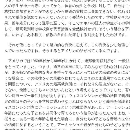
づき、絶対平和主義という考えを持ち、格技には参加することができない
人の学生が神戸高専に入ってから、体育の先生と学校に対して、自分はこ
格技に参加することができないから剣道の実技には参加できない、代わり
それで単位を認めてもらえないかという要請をしたのです。学校側がそれ
果、留年処分になって退学に至って、そこでエホバの証人の学生がその学
して、最高裁判所は学校側が代替措置を全然検討せずにそういう処分を下
す。いわば、ある程度、信教の自由に配慮をする判決を下したわけです。
それが僕にとってすごく魅力的な判決に思えて、この判決を少し勉強し
んでいったんですね。そうするとアメリカの話が出てくるんですよ。
アメリカでは1960年代から80年代にかけて、連邦最高裁判所が「一般
をとっていました。つまり、通常の国民に対してみんなが従わなければな
が、ある特定の宗教的な考えを持ってる人にとってはその宗教の教えに反
うな場合に、その法律をその宗教を信じてる人にそのまま適用することが
う問題について、アメリカの最高裁判所は、それなりの理由がないと、そ
けない、免除しなくちゃいけないんだという考え方をとっていました。有名
シン対ヨーダー事件判決があります。ウィスコンシン州が州の法律で義務
定の間はその子どもを学校に通わせなければならないという義務を保護者
ィスコンシン州内にアーミッシュという宗教団体があった。アーミッシュ
年齢になったら子どもを共同体で育てるという信仰があったんですよね。
従うと、ある一定の年齢を超えた場合に、自分たちの子どもを普通の世俗
の信仰に反するということで、アーミッシュの親が自分たちの子どもを学