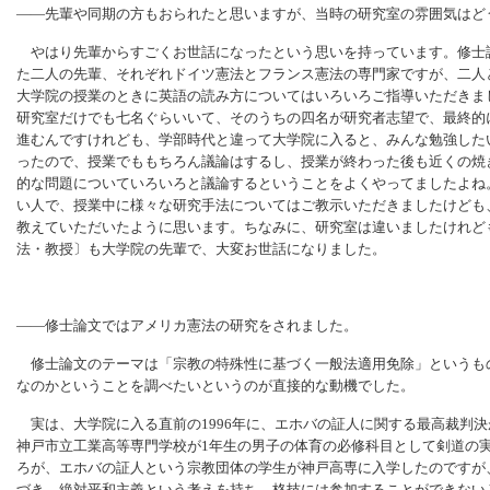
――先輩や同期の方もおられたと思いますが、当時の研究室の雰囲気はど
やはり先輩からすごくお世話になったという思いを持っています。修士
た二人の先輩、それぞれドイツ憲法とフランス憲法の専門家ですが、二人
大学院の授業のときに英語の読み方についてはいろいろご指導いただきま
研究室だけでも七名ぐらいいて、そのうちの四名が研究者志望で、最終的
進むんですけれども、学部時代と違って大学院に入ると、みんな勉強した
ったので、授業でももちろん議論はするし、授業が終わった後も近くの焼
的な問題についていろいろと議論するということをよくやってましたよね
い人で、授業中に様々な研究手法についてはご教示いただきましたけども
教えていただいたように思います。ちなみに、研究室は違いましたけれど
法・教授〕も大学院の先輩で、大変お世話になりました。
――修士論文ではアメリカ憲法の研究をされました。
修士論文のテーマは「宗教の特殊性に基づく一般法適用免除」というも
なのかということを調べたいというのが直接的な動機でした。
実は、大学院に入る直前の1996年に、エホバの証人に関する最高裁判
神戸市立工業高等専門学校が1年生の男子の体育の必修科目として剣道の
ろが、エホバの証人という宗教団体の学生が神戸高専に入学したのですが