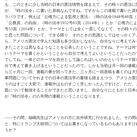
も、このときに少し当時の日本の憲法情勢を踏まえて、その時々の憲法に
が、『時の法令』に書いた原稿なんですね。ですからこの連載で書いた原
ラバラです。例えば「公権力による監視と憲法」（時の法令1948号49頁（
「公務員」の自由」（時の法令1952号65頁（2014年））とか「公権力に
号53頁（2014年）とか、テーマとしては全く一貫してなくて、その時々
と思った問題について、できる限り、そのときの意識としてはせっかくア
ら、アメリカ憲法で学んだ知識も多少活かしながら、自分なりに考えてみ
きたこととは異なるようなことを公表したということですね。テーマは何
いうテーマを書くかということから自分で考えてよいということだったの
でしてね。一体どのテーマを自分として論じればいいのかというテーマ探
分で考えて書き上げるということだったので。しかも当初は月一回の連載
ら三ヶ月に一回、連載の番が回ってきた。三ヶ月に一回原稿を書くのは大
事問題についてそれまでの日本の憲法学の蓄積も踏まえつつ、アメリカ憲
うのはすごく大変で。連載中はものすごく苦しかったんですけど、ただ、
題について勉強することができたと思いますし、自分なりにともかく日本
が『時の法令』の八年間の連載ということになります。
――その間、福嶋先生はアメリカの方に在外研究に行かれました。その間
と、特にトランプ大統領についてはお書きになっているものもありますけ
うか？