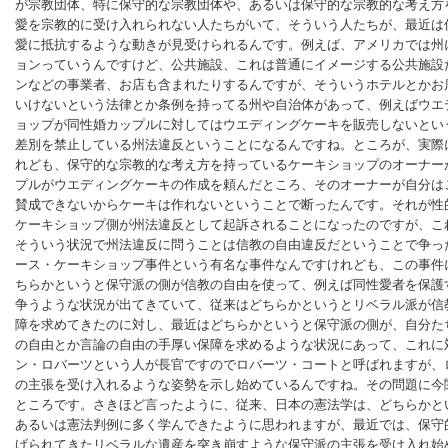
が宗教団体、特に保守的な宗教団体や、あるいは保守的な宗教的な考え方
愛を宗教的に受け入れられない人たちがいて、そういう人たちが、最近は
愛に抵抗するような動きが見受けられるんです。例えば、アメリカでは州
ョンっていうんですけど、公共施設、これは普通にイメージする公共施設
ンなどの事業者、お店も含まれたりするんですが、そういうホテルとかお
いけないという法律とか条例を持ってる州や自治体があって、例えばウエ
ョップが同性婚カップルに対してはウエディングケーキを販売しないとい
差別を禁止している州法違反ということになるんですね。ところが、実際
れども、保守的な宗教的な考え方を持っているケーキショップのオーナー
プルがウエディングケーキの作成を頼んだところ、そのオーナーが自分は
賛成できないからケーキは作れないということで断ったんです。それが性
ケーキショップ側が州法違反として起訴されることになったのですが、こ
そういう状況で州法違反に問うことは信教の自由違反だということで争っ
ース・ケーキショップ事件という有名な事件なんですけれども、この事件
ちらかというと保守派の側が信教の自由を使って、例えば同性愛者を保護
争うような状況が出てきていて、従来はどちらかというとリベラル派が信
障を求めてきたのに対し、最近はどちらかというと保守派の側が、自分た
の自由とか言論の自由の手厚い保障を求めるような状況にあって、これに
ン・ロバーツという人が長官ですのでロバーツ・コートと呼ばれますが、
の主張を受け入れるような姿勢を示し始めているんですね。その問題に今
ところです。さきほど言ったように、従来、日本の憲法学は、どちらかと
あるいは憲法判例に多く学んできたように思われますが、最近では、保守
げられてきたリベラルな遺産を突き崩すような保守派の主張を受け入れ始