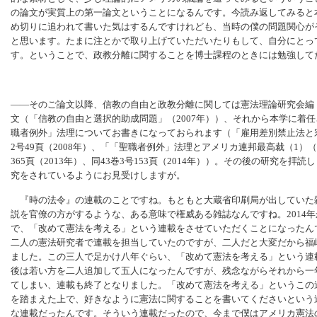
の論文が実質上の第一論文ということになるんです。今読み返してみると
め切りに追われて書いた気はするんですけれども、当時の僕の問題関心が
と思います。たまに注とかで取り上げていただいたりもして、自分にとっ
す。ということで、政教分離に関することを博士課程のときには勉強して
――そのご論文以降、信教の自由と政教分離に関しては憲法理論研究会編
文（「信教の自由と選択的助成問題」（2007年））、それから本学に着
職者例外」法理についてお書きになっておられます（「雇用差別禁止法と
2号49頁（2008年）、「「聖職者例外」法理とアメリカ連邦最高裁（1）（
365頁（2013年）、同43巻3号153頁（2014年））。その後の研究を
究をされているようにお見受けしますが。
『時の法令』の連載のことですね。もともと大蔵省印刷局が出していた
説を官僚の方がするような、ある意味で権威ある雑誌なんですね。2014
で、「改めて憲法を考える」という連載をさせていただくことになったん
二人の憲法研究者で連載を担当していたのですが、二人だと大変だから福
ました。この三人で足かけ八年ぐらい、「改めて憲法を考える」という連
後は若い方を二人追加して五人になったんですが、残念ながらそれから一
てしまい、連載も終了となりました。「改めて憲法を考える」というこの
を踏まえた上で、好きなように憲法に関することを書いてくださいという
な連載だったんです。そういう連載だったので、今まで僕はアメリカ憲法