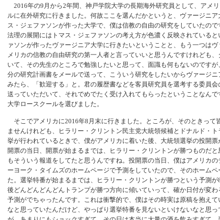
2016年の9月から2年間、神戸学院大学の長期海外研究員として、アメ
ルに在外研究に行きました。何故ここを選んだかというと、ヴァージニア
ス・ジェファソンが作った大学で、僕は信教の自由の研究をしていたので
法理の展開にはトマス・ジェファソンの考え方が色濃く反映されていると
ァソンが作ったヴァージニア大学に行きたいということと、もう一つはヴ
メリカの信教の自由研究の第一人者と言っていいと思うんですけれども、
いて、その先生のところで勉強したいと思って、面識も何もないのですが
分の研究計画書をメールで送って、こういう研究をしたいからヴァージニ
みたら、「歓迎する」と。君の履歴書などを客員研究員を選考する委員会
送っていただいて、それでめでたく受け入れてもらったということなんで
大学ロースクールを選びました。
そこでアメリカに2016年8月末に行きました。ところが、そのときって
ませんけれども、ヒラリー・クリントン民主党大統領候補とドナルド・ト
挙が行われているときで、僕がアメリカに着いた後、大統領選挙の投開票が
開票の当日、開票が始まるまでは、ヒラリー・クリントンが勝つものだと
もそういう報道をしてたと思うんですね。投開票の当日、僕はアメリカの
ーヨーク・タイムズのホームページで予測をしていたので、そのホームペ
た。選挙特番が始まるまでは、ヒラリー・クリントンが勝つという予測が8
後どんどんどんどんトランプが勝つ方向に傾いていって、確か日付が変わ
予測がでちゃったんです。これは衝撃的で、僕はその時実は原稿を抱えて
なと思っていたんだけど、やっぱり選挙特番を見ないといけないなと思っ
が、あまりにもショックすぎて、その日は本当に大量の酒を飲みすぎて、