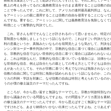
務教育法違反ということで起訴されたんですけども、それに対してアーミ
教上の考えを持ってるのに義務教育法をそのまま適用することは信教の自
ことで争ったんです。これに対して、アメリカの連邦最高裁判所は、なん
をアーミッシュの親に適用することは信教の自由を侵害することになって
んですね。要するに、アーミッシュに関しては義務教育法を免除しなくて
時僕にとって衝撃的な判決でした。
これ、皆さんも何でそんなことが許されるのって思いませんか。特定の
育制度から免除しましょうという話になるので。これはすごい判決だなと
利の意義というか、真髄みたいなものを垣間見たような気がして、判決を
ンシン対ヨーダー事件判決の中で、宗教的な信念に基づく場合には義務教
も、宗教的な信念ではない世俗的な信念に基づく場合には認められないん
よ。これは何故なんだ。宗教的な信念に基づいている場合には、法律から
な世俗的な信念、例えば自分たちの親としての考え方として子どもは自分
えがあったとしても、それが宗教に基づく考えでなければ免除されないと
信教の自由に関しては特別に免除が認められるという話になるのか、この
リカの判例・学説を対象に、なぜ信教の自由は特別と考えられているのか
うのが僕の修士論文のテーマだったんですね。
ところが、今から思い返すと無謀なテーマでした。宗教が何故特別なの
昔から議論されている問題なんですよね。その問題をアメリカ憲法を素材
の修士論文のテーマだったんですが、今から思えばすごく無謀なテーマ設
ですけれども、あまり納得がいかない出来だったんですよね。とりあえず