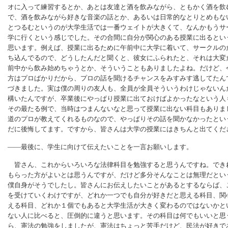
オに入って練習するとか、あとは友達と酒を飲みながら、ともかく酒を飲
で、酒を飲みながら好きな音楽の話とか、あるいは日常的なとりとめもな
とつるむというのが大学生活では一番ウェイトが大きくて、なんかもうサ
学に行くという感じでした。その合間に自分が関心のある授業に出るとい
思います。例えば、授業に出るために午前中に大学に着いて、サークルの
ち込んでるので、どうしたんだと聞くと、彼女にふられたと、それは大変
前中から飲み始めちゃうとか、そういうこともありましたよね。だけど、
方はプロばかりだから、プロの話を聞けるチャンスをみすみす逃してたん
づきました。実は僕の周りの友人も、全員が全員そういうわけじゃないん
構いたんですが、卒業後にやっぱり授業に出ておけばよかったなという人
その最たる例で、当時はつまんないなと思って授業に出ない科目もありま
道のプロが教えてくれるものなので、やっぱりその話を聞かなかったとい
だに後悔してます。ですから、皆さんは大学の授業にはきちんと出てくだ
――最後に、学生に向けて伝えたいことを一言お願いします。
皆さん、これからいろいろな法律科目を勉強すると思うんですね。でき
もらった方がよいとは思うんですが、だけど多分そんなことは無理だとい
僕自身がそうでしたし。皆さんにお伝えしたいことがあるとするならば、
を受けていくわけですが、どれか一つでも自分が好きだと思える科目、関
える科目、どれか１個でもあると大学生活が大きく変わるのではないかと
ない人に比べると、圧倒的に違うと思います。その科目は何でもいいと思
ら、憲法の勉強をしましたが、憲法はちょっと苦手だけど、民法が好きで