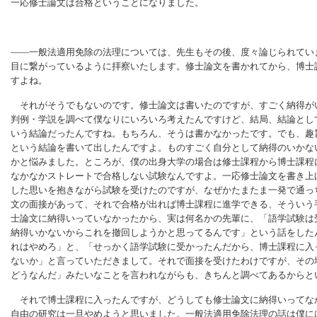
一応修士論文は合格ということになりました。
――一般法適用免除の法理については、先生もその後、度々論じられてい
目に繋がっているように拝察いたします。修士論文を書かれてから、博士
すよね。
それがそうでもないのです。修士論文は書いたのですが、すごく納得が
判例・学説を調べて僕なりにいろいろ考えたんですけど、結局、結論とし
いう結論だったんですね。もちろん、そうは書かなかったです。でも、趣
という結論を書いて出したんですよ。ものすごく自分として納得のいかな
かと悩みました。ところが、僕の出身大学の場合は修士課程から博士課程
なかなかストレートで合格しない試験なんですよ。一応修士論文を書き上
した思いを抱きながら試験を受けたのですが、なぜかたまたま一発で通っ
文の面接があって、それで合格が出れば博士課程に進学できる、そういう
士論文に納得いっていなかったから、実は何名かの先輩に、「語学試験は
納得いかないからこれを撤回しようかと思ってるんです」という話をした
れはやめろ」と、「せっかく語学試験に受かったんだから、博士課程に入
ないか」と言っていただきまして。それで面接を受けたわけですが、その
どうなんだ」みたいなことを言われながらも、きちんと調べてあるからと
それで博士課程に入ったんですが、どうしても修士論文に納得いってな
自由の研究は一旦やめようと思いました。一般法適用免除法理の話は僕に