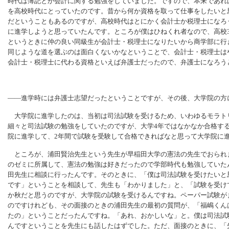
時代は簿記とか会計に関する勉強をしていました。ですので、本来であれ
を高校時代にとっていたのです。昔から何か資格を取って仕事をしたいと
だということもあるのですが、高校時代はとにかく会計士か税理士になろ
に進学しようと思っていたんです。ところが僕はひねくれ者なので、高校
というときに仲の良い同級生が会計士・税理士になりたいから商学部に行
同じような道を選ぶのは面白くないかなということで、会計士・税理士は
会計士・税理士に代わる資格といえば弁護士だったので、弁護士になろう
――進学時には弁護士志望だったということですが、その後、大学院の方
大学院に進学したのは、当初は司法試験を受けるため、いわゆるモラト
細々と司法試験の勉強をしていたのですが、大学4年ではなかなか合格す
院に進学して、2年間で試験を受験して合格できればなと思って大学院に
ところが、浦田賢治先生という先生が早稲田大学の憲法の先生でおられ
のゼミに所属して、憲法の勉強は好きだったので学部時代も勉強していた
田先生に相談に行ったんです。そのときに、「僕は司法試験を受けたいと
です」ということを相談して、先生も「わかりました」と、「試験を受け
か秋だと思うのですが、大学院の試験を受けるんですね。ペーパー試験が
のですけれども、その面接のときの浦田先生の最初の質問が、「福嶋くん
たの」ということだったんですね。「あれ、おかしいな」と。僕は司法試
んですということを先生にも話したはずでした。ただ、面接のときに、「