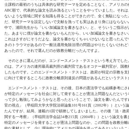
士課程の最初のうちは具体的な研究テーマを定めることなく、アメリカの
ABC順で、代表的な論文を読み漁るということをやっていました。それ
ないような領域に関する知識も得ることができたので、全く無駄になった
だ、研究テーマを設定しないで文献を漁っても実はあまり身にはならない
中で、浦田先生から「いい加減論文を書きなさい」と、そういうご指示が
た。あまりに僕が論文を書かないもんだから、いい加減論文を書きなさい
これはさすがにそうだよな、論文を書かなくちゃいけないなと思ったんで
きのトラウマがあるので一般法適用免除法理の問題はやりたくないけれど
あったので、それで選んだのが政教分離だったんですよ。
そのときに選んだのが、エンドースメント・テストという考え方でした
のは、アメリカの連邦最高裁判所の裁判官であるオコナー裁判官が、国教
したものです。このエンドースメント・テストは、政府が特定の宗教を支
に向けて発するところに政教分離原則違反の問題があるんだというテスト
エンドースメント・テストは、その後、日本の憲法学でも結構参考にさ
が特定のメッセージを社会に対して発することが憲法上問題なんだという
って少し勉強してみようかなと思ったということで、論文を書いたんです
官の視点」（早稲田大学大学院法研論集101号161頁（2002年））とい
たんですが、結局、連載の1回で頓挫してしまいました。その後「法・政
関する一考察」（早稲田法学会誌54巻215頁（2004年））という論文を
特定のメッセージを発することが憲法上問題なのか、この問題を政教分離
的な素材として、少し理論的にアメリカの議論を追ってみるといういうこ