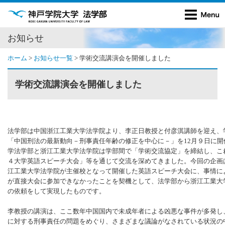
お知らせ
ホーム
>
お知らせ一覧
>
学術交流講演会を開催しました
学術交流講演会を開催しました
法学部は中国浙江工業大学法学院より、李正日教授と付彦淇講師を迎え、
「中国刑法の最新動向－刑事責任年齢の修正を中心に－」を12月９日に開
学法学部と浙江工業大学法学院は学部間で「学術交流協定」を締結し、こ
４大学英語スピーチ大会」等を通じて交流を深めてきました。今回の企画
江工業大学法学院が主催校となって開催した英語スピーチ大会に、事情に
が直接大会に参加できなかったことを契機として、法学部から浙江工業大
の依頼をして実現したものです。
李教授の講演は、ここ数年中国国内で未成年者による凶悪な事件が多発し
に対する刑事責任の問題をめぐり、さまざまな議論がなされている状況の中、