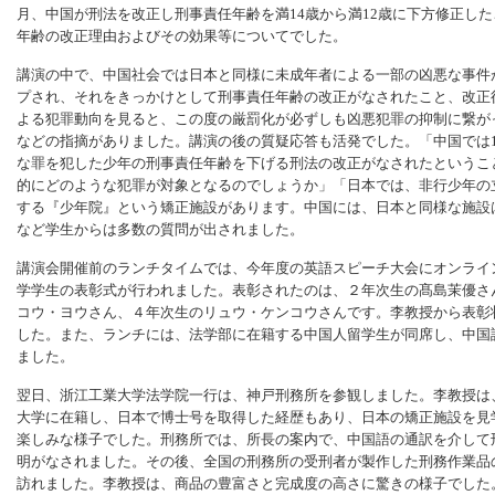
月、中国が刑法を改正し刑事責任年齢を満14歳から満12歳に下方修正し
年齢の改正理由およびその効果等についてでした。
講演の中で、中国社会では日本と同様に未成年者による一部の凶悪な事件
プされ、それをきっかけとして刑事責任年齢の改正がなされたこと、改正
よる犯罪動向を見ると、この度の厳罰化が必ずしも凶悪犯罪の抑制に繋が
などの指摘がありました。講演の後の質疑応答も活発でした。「中国では1
な罪を犯した少年の刑事責任年齢を下げる刑法の改正がなされたというこ
的にどのような犯罪が対象となるのでしょうか」「日本では、非行少年の
する『少年院』という矯正施設があります。中国には、日本と同様な施設
など学生からは多数の質問が出されました。
講演会開催前のランチタイムでは、今年度の英語スピーチ大会にオンライ
学学生の表彰式が行われました。表彰されたのは、２年次生の髙島茉優さ
コウ・ヨウさん、４年次生のリュウ・ケンコウさんです。李教授から表彰
した。また、ランチには、法学部に在籍する中国人留学生が同席し、中国
ました。
翌日、浙江工業大学法学院一行は、神戸刑務所を参観しました。李教授は
大学に在籍し、日本で博士号を取得した経歴もあり、日本の矯正施設を見
楽しみな様子でした。刑務所では、所長の案内で、中国語の通訳を介して
明がなされました。その後、全国の刑務所の受刑者が製作した刑務作業品
訪れました。李教授は、商品の豊富さと完成度の高さに驚きの様子でした