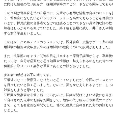
に向けた勉強の取り組み方、採用試験時のエピソードなどを聞かせてもら
この企画は警察官志望の在学生に、先輩から有用な情報や合格のヒントを
く、警察官になりたいというモチベーションを高めてもらうことを目的に
います。採用試験の合格者でなければ語ることのできない具体的な話の数々
加者はしっかり耳を傾けていました。終了後も会場に残り、井田さんや川
する女子学生もいました。
このほか、パネルディスカッションでは、課外講座・資格サポート室の迫
用試験の概要や次年度以降の採用試験の動向について説明がありました。
また、法学部のキャリア関連科目を担当する市原尚子講師からは、卒業後
たっては、自分が必要だと思う知識や情報は、与えられるのをただ待つの
積極的に取りにいく姿勢が重要であるとの話がありました。
参加者の感想は以下の通りです。
▽最近になって警察官になりたいと思っていましたが、今回のディスカッ
を目指したいと強く思いました。なので、夢をかなえられるように、しっ
対策をしようと思いました。
▽民間か警察官か非常に迷っていたので、詳細が聞けてよい体験になりま
▽合格された先輩のお話をお聞きして、勉強の取り組み方や面接のエピソ
きて、とても有意義な時間でした。他の公務員に合格された方のお話もぜ
じました。