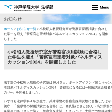
お知らせ
ホーム
>
お知らせ一覧
>
小松昭人教授研究室が警察官採用試験に合格し
た学生を迎え「警察官志望者対象パネルディスカッション2024」を開催
しました
小松昭人教授研究室が警察官採用試験に合格し
た学生を迎え「警察官志望者対象パネルディス
カッション2024」を開催しました
法学部の小松昭人教授の研究室は10月３日、ポートアイランド第１キャン
者対象パネルディスカッション2024 警察官になるには─採用試験合格
のり─」を開催しました。
いずれも法律学科４年次生で、兵庫県警の警察官採用試験に合格したばか
視庁、千葉県警の採用試験にも合格）と川西真聖(まさと)さん（高知県警
を学生パネリストに迎え、警察官を志望したきっかけ、大学での勉強や生