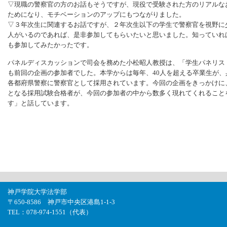
▽現職の警察官の方のお話もそうですが、現役で受験された方のリアルな
ためになり、モチベーションのアップにもつながりました。
▽３年次生に関連するお話ですが、２年次生以下の学生で警察官を視野に
人がいるのであれば、是非参加してもらいたいと思いました。知っていれ
も参加してみたかったです。
パネルディスカッションで司会を務めた小松昭人教授は、「学生パネリス
も前回の企画の参加者でした。本学からは毎年、40人を超える卒業生が、
各都府県警察に警察官として採用されています。今回の企画をきっかけに
となる採用試験合格者が、今回の参加者の中から数多く現れてくれること
す」と話しています。
神戸学院大学法学部
〒650-8586 神戸市中央区港島1-1-3
TEL：078-974-1551（代表）